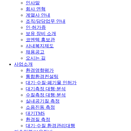
맵
인사말
열
회사 연혁
기
계열사 안내
조직/담당업무 안내
인·허가증
보유 장비 소개
코엔텍 홍보관
사내복지제도
채용공고
오시는 길
사업소개
환경영향평가
통합환경컨설팅
대기·수질·폐기물 인허가
대기측정 대행·분석
수질측정 대행·분석
실내공기질 측정
소음진동 측정
대기TMS
환경질 측정
대기·수질 환경관리대행