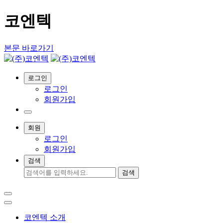
코엔텍
본문 바로가기
로그인
로그인
회원가입
사
이
회원
트
로그인
맵
회원가입
열
기
검색
검색
사
Toggle
이
navigation
트
Menu
코엔텍 소개