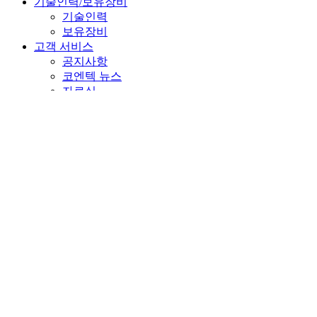
기술인력/보유장비
기술인력
보유장비
고객 서비스
공지사항
코엔텍 뉴스
자료실
FAQ
Q&A
관련 사이트
시험 접수
시험 절차 안내
의뢰·접수
측정 문의
측정·분석 확인
입금 안내
로그인
회원가입